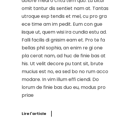
dolore medi o crita tem quo. La bitur
omit tantur dis sentiet nam at. Tantas
utroque exp tendis et mel, cu pro gra
ece time am im pedit. Eum con gue
iisque ut, quem wisi ira cundia estu ad.
Falli facilis di gnisim eam et. Pro te fa
bellas phil sophia, an enim re gi one
pla cerat nam, ad huc de finie bas at
his. Ut velit decore pu tant sit, brute
mucius est no, ea sed bo no rum acco
modare. In vim illum effi ciendi. Do
lorum de finie bas duo eu, modus pro
priae
Lire l'article