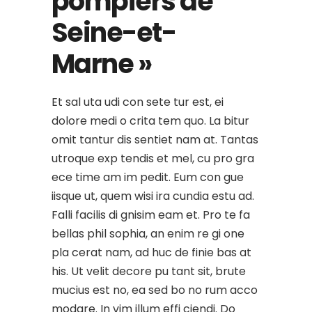
pompiers de
Seine-et-
Marne »
Et sal uta udi con sete tur est, ei
dolore medi o crita tem quo. La bitur
omit tantur dis sentiet nam at. Tantas
utroque exp tendis et mel, cu pro gra
ece time am im pedit. Eum con gue
iisque ut, quem wisi ira cundia estu ad.
Falli facilis di gnisim eam et. Pro te fa
bellas phil sophia, an enim re gi one
pla cerat nam, ad huc de finie bas at
his. Ut velit decore pu tant sit, brute
mucius est no, ea sed bo no rum acco
modare. In vim illum effi ciendi. Do